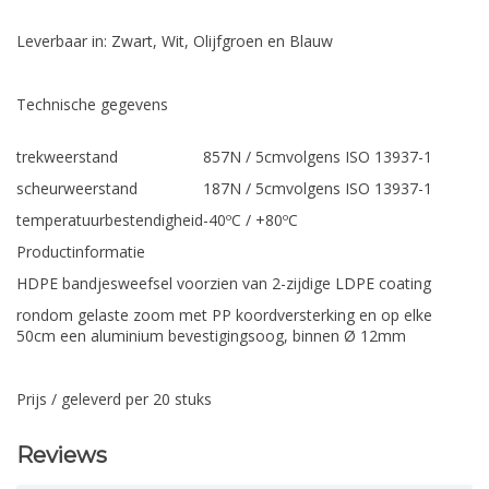
Leverbaar in: Zwart, Wit, Olijfgroen en Blauw
Technische gegevens
trekweerstand
857N / 5cm
volgens ISO 13937-1
scheurweerstand
187N / 5cm
volgens ISO 13937-1
temperatuurbestendigheid
-40ºC / +80ºC
Productinformatie
HDPE bandjesweefsel voorzien van 2-zijdige LDPE coating
rondom gelaste zoom met PP koordversterking en op elke
50cm een aluminium bevestigingsoog, binnen Ø 12mm
Prijs / geleverd per 20 stuks
Reviews