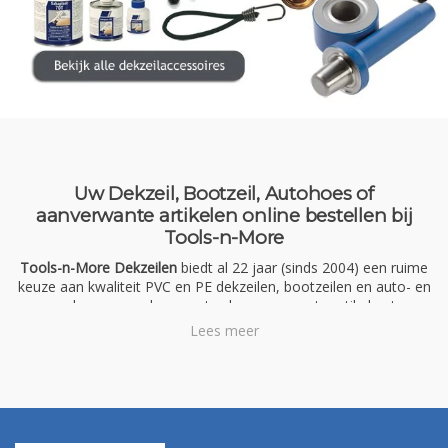
Uw Dekzeil, Bootzeil, Autohoes of
aanverwante artikelen online bestellen bij
Tools-n-More
Tools-n-More Dekzeilen
biedt al 22 jaar (sinds 2004) een ruime
keuze aan kwaliteit PVC en PE dekzeilen, bootzeilen en auto- en
camper hoezen en daarnaast vele aanverwante artikelen tegen
zeer scherpe (internet)prijzen!
Lees meer
Wij zijn aangesloten bij het
Webshop Keurmerk / Webshop
Trustmark
! Bij ons koopt u veilig en vertrouwd.
Onze klanten beoordelen ons met een
'Gouden keurmerk'
(zeer
goed - 9.4/10)...zie voor inmiddels
meer dan 3000 recensies
bij
het onafhankelijk review systeem van
Ekomi