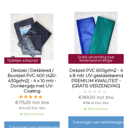
Gratis verzending naar
Tijdelijke actieprijs!
Nederland en Belgie
Dekzeil / Dekkleed /
Dekzeil PVC 600gr/m2 - 4
Bootzeil PVC 400 (420-
x 8 mtr UV-gestabiliseerd
430gr/m2) - 4 x 10 mtr -
PREMIUM KWALITEIT -
Donkergrijs met UV-
(GRATIS VERZENDING)
Coating
€189,00 Incl. btw
€175,00 Incl. btw
€156,20 Excl. btw
€144,63 Excl. btw
Beschikbaar
Beschikbaar
Toevoegen aan winkelwagen
Toevoegen aan winkelwagen