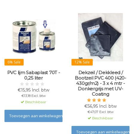
6% Sale
12% Sale
PVC lijm Sabaplast 70T -
Dekzeil / Dekkleed /
0,25 liter
Bootzeil PVC 400 (420-
430gr/m2) - 3 x 4 mtr -
Donkergrijs met UV-
€15,95 Incl. btw
Coating
€13,18 Excl. btw
Beschikbaar
€56,95 Incl. btw
€47,07 Excl. btw
Toevoegen aan winkelwagen
Beschikbaar
Toevoegen aan winkelwagen