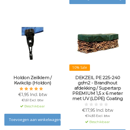
10% Sale
Holdon Zeilklem /
DEKZEIL PE 225-240
Kwikclip (Holdon)
gr/m2 - Brandhout
afdekking / Supertarp
PREMIUM 1,5 x 6 meter
€1,95 Incl. btw
met UV (LDPE) Coating
€1,61 Excl. btw
Beschikbaar
€17,95 Incl. btw
€14,83 Excl. btw
Toevoegen aan winkelwagen
Beschikbaar