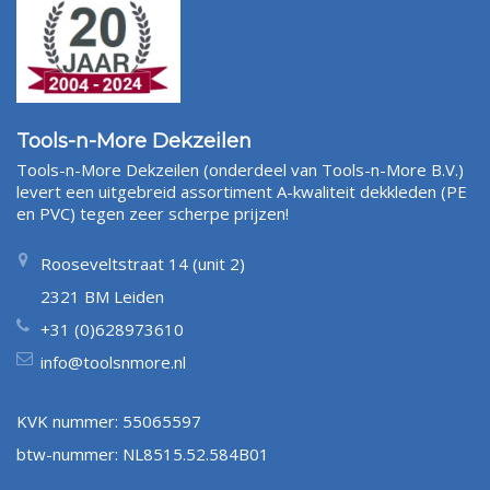
Bestel eenvoudig online
. Voor 90% van de bestellingen geldt:
Vandaag besteld = binnen 24 uur verzonden (m.u.v. het
weekend)
Verzendkosten (NL)
: Wij rekenen slechts € 7,95 voor een pakket
tot 10 kg, € 10,95 voor een pakket tussen de 10 en 23 kg en €
14,95 voor een pakket tussen 23 en 30 kg!
Tools-n-More Dekzeilen
Verzendkosten (BE)
: Wij rekenen slechts € 10,95 voor een
Tools-n-More Dekzeilen (onderdeel van Tools-n-More B.V.)
pakket tot 10 kg, € 14,95 voor een pakket tussen de 10 en 23 kg
levert een uitgebreid assortiment A-kwaliteit dekkleden (PE
en € 16,95 voor een pakket tussen 23 en 30 kg!
en PVC) tegen zeer scherpe prijzen!
Klik
hier
voor meer informatie over het '
recht van retour
'
(herroepingsrecht)
Rooseveltstraat 14 (unit 2)
2321 BM Leiden
+31 (0)628973610
info@toolsnmore.nl
KVK nummer: 55065597
btw-nummer: NL8515.52.584B01