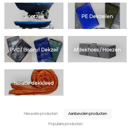
Bootzeil
PE Dekzeilen
PVC / Bisonyl Dekzeil
Afdekhoes / Hoezen
Isolatie dekkleed
Nieuwste producten
Aanbevolen producten
Populaire producten