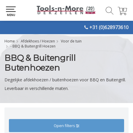
0
0
MENU
+31 (0)628973610
Home
Afdekhoes / Hoezen
Voor de tuin
- BBQ & Buitengrill Hoezen
BBQ & Buitengrill
Butenhoezen
Degelijke afdekhoezen / buitenhoezen voor BBQ en Buitengrill.
Leverbaar in verschillende maten.
Open filters