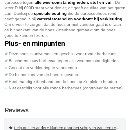
barbecue tegen
alle weersomstandigheden, stof en vuil
. De
letter D bij 600D staat voor denier, dit geeft de dikte van het garen
aan. Dankzij de
speciale coating
die de barbecuehoes rond
heeft gehad is hij
waterafstotend en voorkomt hij verkleuring
.
Om ervoor te zorgen dat de hoes er niet vandoor gaat is er aan
de binnenkant van de hoes klittenband gemaakt om de hoes
goed te kunnen fixeren.
Plus- en minpunten
❇️
Deze hoes is universeel en geschikt voor ronde barbecues
❇️
Beschermt jouw barbecue tegen alle weersomstandigheden
❇️
Gecoat om verkleuring te voorkomen
❇️
De binnenkant van de hoes is gevoerd
❇️
Heeft handig klittenband om de hoes op z'n plek te houden
➖ Niet geschikt voor alle ronde barbecues (controleer de maten)
Reviews
Help ons en andere klanten door het schrijven van een review