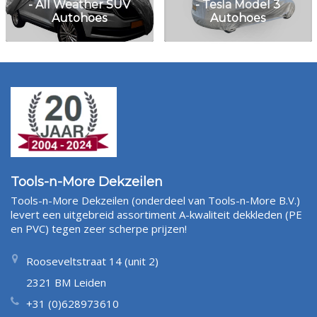
- All Weather SUV
- Tesla Model 3
Autohoes
Autohoes
Tools-n-More Dekzeilen
Tools-n-More Dekzeilen (onderdeel van Tools-n-More B.V.)
levert een uitgebreid assortiment A-kwaliteit dekkleden (PE
en PVC) tegen zeer scherpe prijzen!
Rooseveltstraat 14 (unit 2)
2321 BM Leiden
+31 (0)628973610