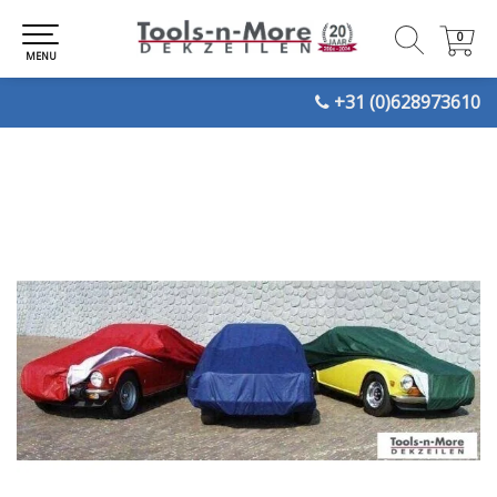
0
0
MENU
+31 (0)628973610