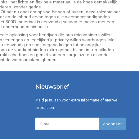
kzij het lichte en flexibele materiaal is de hoes gemakkelijk
jderen, zonder gedoe.
Of het nu gaat om opslag binnen of buiten, deze rolcontainer
er en de inhoud ervan tegen alle weersomstandigheden.
et 600D materiaal is eenvoudig schoon te maken met een
t onderhoud minimaal is.
eale oplossing voor bedrijven die hun rolcontainers willen
 verlengen en tegelijkertijd privacy willen waarborgen. Met
u eenvoudig en snel toegang krijgen tot belangrijke
 aan de voorkant bieden extra gemak bij het in- en uitladen.
raktische hoes en geniet van een zorgeloze en discrete
cht de weersomstandigheden.
Nieuwsbrief
Meld je nu aan voor extra informatie of nieuwe
producten
Abonneer