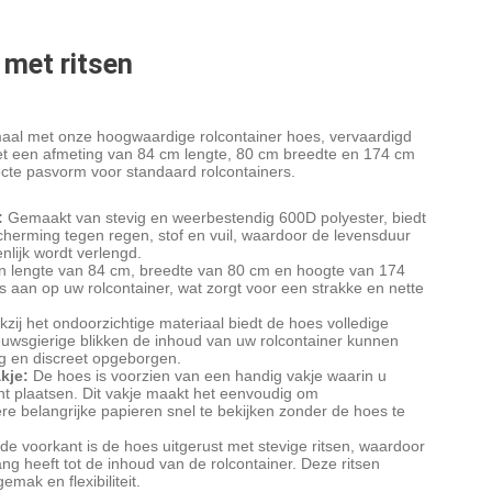
 met ritsen
aal met onze hoogwaardige rolcontainer hoes, vervaardigd
et een afmeting van 84 cm lengte, 80 cm breedte en 174 cm
ecte pasvorm voor standaard rolcontainers.
:
Gemaakt van stevig en weerbestendig 600D polyester, biedt
herming tegen regen, stof en vuil, waardoor de levensduur
nlijk wordt verlengd.
 lengte van 84 cm, breedte van 80 cm en hoogte van 174
 aan op uw rolcontainer, wat zorgt voor een strakke en nette
zij het ondoorzichtige materiaal biedt de hoes volledige
euwsgierige blikken de inhoud van uw rolcontainer kunnen
ig en discreet opgeborgen.
kje:
De hoes is voorzien van een handig vakje waarin u
t plaatsen. Dit vakje maakt het eenvoudig om
re belangrijke papieren snel te bekijken zonder de hoes te
e voorkant is de hoes uitgerust met stevige ritsen, waardoor
ng heeft tot de inhoud van de rolcontainer. Deze ritsen
mak en flexibiliteit.