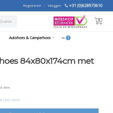
+31 (0)628973610
Registreren
|
Inloggen
0
Zoeken
Autohoes & Camperhoes
rhoes 84x80x174cm met
cl. btw
cm
Lees meer