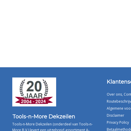
Klantens
Over ons, Con
Routebeschrijv
Algemene voo
Disclaimer
Tools-n-More Dekzeilen
Privacy Policy
Tools-n-More Dekzeilen (onderdeel van Tools-n-
Betaalmethod
More B.V.) levert een uitgebreid assortiment A-