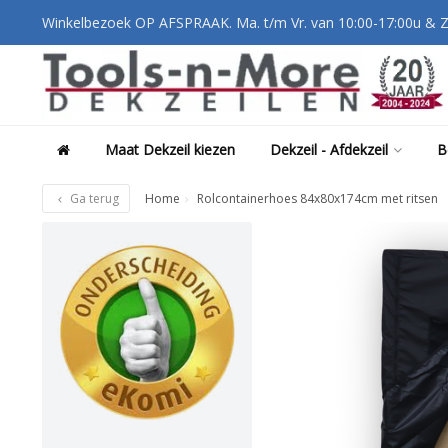
Winkelbezoek OP AFSPRAAK. Ma. t/m Vr. van 10:00-17:00u & Z
Maat Dekzeil kiezen
Dekzeil - Afdekzeil
B
Ga terug
Home
Rolcontainerhoes 84x80x174cm met ritsen