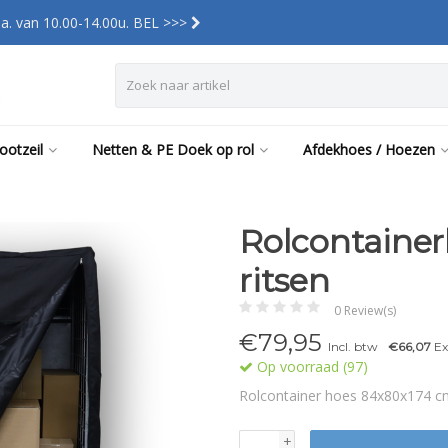
a. van 10.00-14.00u. BEL >>>
ootzeil
Netten & PE Doek op rol
Afdekhoes / Hoezen
Rolcontaine
ritsen
0 Review(s)
€79,95
Incl. btw
€66,07
Ex
Op voorraad (97)
Rolcontainer hoes 84x80x174 
+