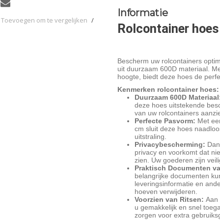
Informatie
Toevoegen om te vergelijken
/
Rolcontainer hoes
Bescherm uw rolcontainers optim
uit duurzaam 600D materiaal. M
hoogte, biedt deze hoes de perf
Kenmerken rolcontainer hoes:
Duurzaam 600D Materiaal
deze hoes uitstekende besc
van uw rolcontainers aanzie
Perfecte Pasvorm:
Met een
cm sluit deze hoes naadloos
uitstraling.
Privacybescherming:
Dank
privacy en voorkomt dat ni
zien. Uw goederen zijn veil
Praktisch Documenten va
belangrijke documenten kun
leveringsinformatie en ande
hoeven verwijderen.
Voorzien van Ritsen:
Aan d
u gemakkelijk en snel toega
zorgen voor extra gebruiksge