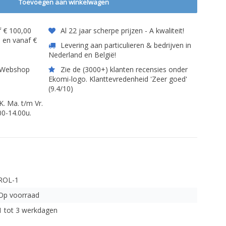
Toevoegen aan winkelwagen
 € 100,00
Al 22 jaar scherpe prijzen - A kwaliteit!
) en vanaf €
Levering aan particulieren & bedrijven in
Nederland en België!
t Webshop
Zie de (3000+) klanten recensies onder
Ekomi-logo. Klanttevredenheid 'Zeer goed'
(9.4/10)
 Ma. t/m Vr.
00-14.00u.
ROL-1
Op voorraad
1 tot 3 werkdagen