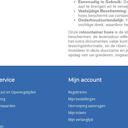
Eenvoudig in Gebruik:
Dan
aan te brengen en te verwi
Veelzijdige Bescherming:
hoes beschermt uw contain
Onderhoudsvriendelijk:
H
vochtige doek, waardoor he
Onze
rolcontainer hoes
is de id
beschermen, de levensduur willen
het extra documenten vakje kunt 
leveringsinformatie, en de ritsen
Investeer in deze duurzame en p
opslag van uw goederen, ongea
ervice
Mijn account
tact en Openingstijden
Registreren
ing
Mijn bestellingen
rwaarden
Herroeping aanvragen
Mijn tickets
Mijn verlanglijst
en