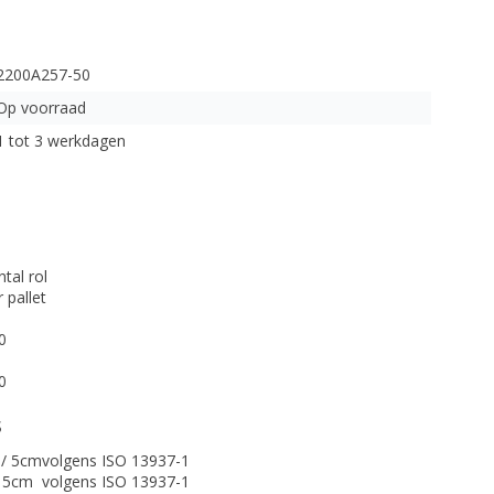
2200A257-50
Op voorraad
1 tot 3 werkdagen
ntal rol
 pallet
0
0
s
/ 5cm
volgens ISO 13937-1
 5cm
volgens ISO 13937-1