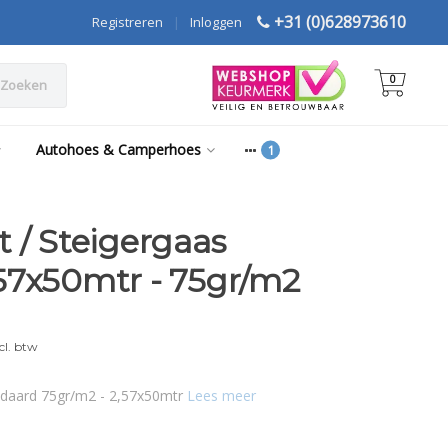
+31 (0)628973610
Registreren
|
Inloggen
0
Zoeken
Autohoes & Camperhoes
t / Steigergaas
57x50mtr - 75gr/m2
cl. btw
andaard 75gr/m2 - 2,57x50mtr
Lees meer