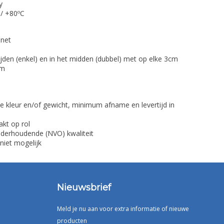
y
 / +80ºC
 net
jden (enkel) en in het midden (dubbel) met op elke 3cm
mm
e kleur en/of gewicht, minimum afname en levertijd in
akt op rol
nderhoudende (NVO) kwaliteit
 niet mogelijk
Nieuwsbrief
Meld je nu aan voor extra informatie of nieuwe
producten