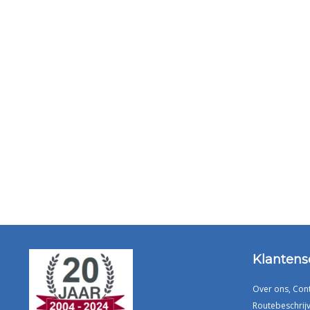
Klantens
Over ons, Con
Routebeschrijv