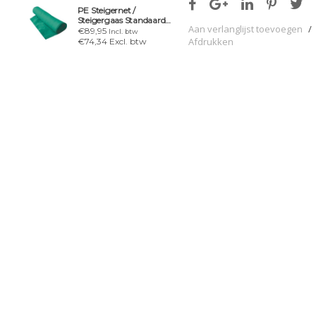
PE Steigernet /
Steigergaas Standaard
Aan verlanglijst toevoegen
/
2,57x50mtr
€89,95
Incl. btw
Afdrukken
€74,34 Excl. btw