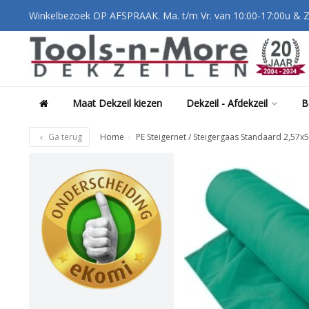
Winkelbezoek OP AFSPRAAK. Ma. t/m Vr. van 10:00-17:00u & Z
Maat Dekzeil kiezen
Dekzeil - Afdekzeil
B
Ga terug
Home
PE Steigernet / Steigergaas Standaard 2,57x