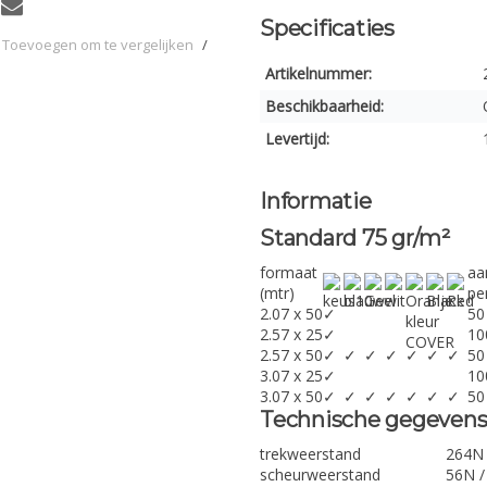
Specificaties
Toevoegen om te vergelijken
/
Artikelnummer:
Beschikbaarheid:
Levertijd:
Informatie
Standard 75 gr/m²
formaat
aa
(mtr)
per
2.07 x 50
✓
50
2.57 x 25
✓
10
2.57 x 50
✓
✓
✓
✓
✓
✓
✓
50
3.07 x 25
✓
10
3.07 x 50
✓
✓
✓
✓
✓
✓
✓
50
Technische gegeven
trekweerstand
264N 
scheurweerstand
56N /