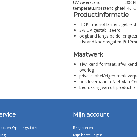
UV weerstand
300Kl
temperatuurbestendigheid
-40ºC
Productinformatie
HDPE monofilament gebreid
3% UV gestabiliseerd
oogband langs beide lengtezi
afstand knoopsgaten Ø 12
Maatwerk
afwijkend formaat, afwijkend
overleg
private label/eigen merk verp
ook leverbaar in Niet VlamO
bedrukking van dit product is
ervice
Mijn account
tact en Openingstijden
Registreren
ing
Mijn bestellingen