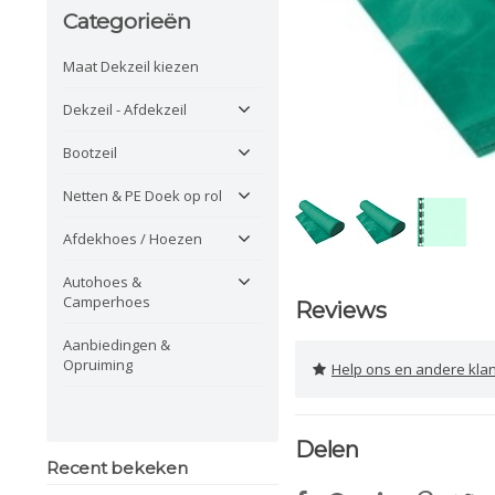
Categorieën
Maat Dekzeil kiezen
Dekzeil - Afdekzeil
Bootzeil
Netten & PE Doek op rol
Afdekhoes / Hoezen
Autohoes &
Camperhoes
Reviews
Aanbiedingen &
Opruiming
Help ons en andere klanten 
Delen
Recent bekeken