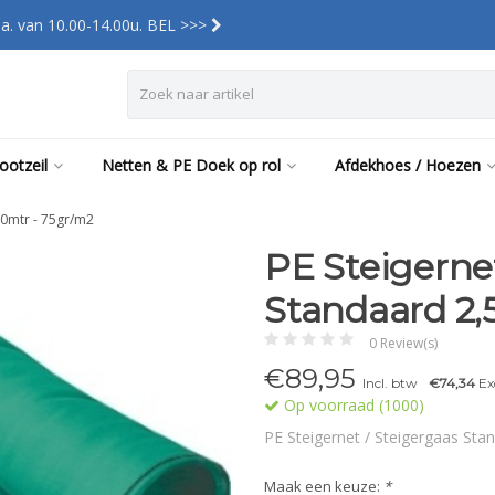
a. van 10.00-14.00u. BEL >>>
ootzeil
Netten & PE Doek op rol
Afdekhoes / Hoezen
50mtr - 75gr/m2
PE Steigerne
Standaard 2,
0 Review(s)
€89,95
Incl. btw
€74,34
Ex
Op voorraad (1000)
PE Steigernet / Steigergaas St
Maak een keuze:
*