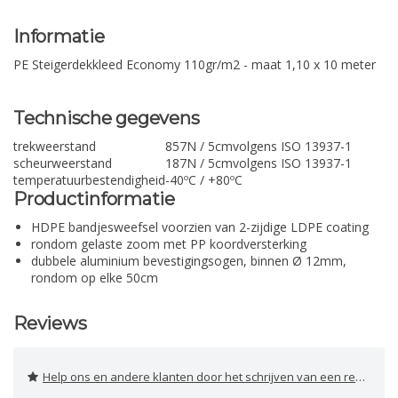
Informatie
PE Steigerdekkleed Economy 110gr/m2 - maat 1,10 x 10 meter
Technische gegevens
trekweerstand
857N / 5cm
volgens ISO 13937-1
scheurweerstand
187N / 5cm
volgens ISO 13937-1
temperatuurbestendigheid
-40ºC / +80ºC
Productinformatie
HDPE bandjesweefsel voorzien van 2-zijdige LDPE coating
rondom gelaste zoom met PP koordversterking
dubbele aluminium bevestigingsogen, binnen Ø 12mm,
rondom op elke 50cm
Reviews
Help ons en andere klanten door het schrijven van een review