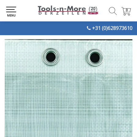
0
0
MENU
+31 (0)628973610