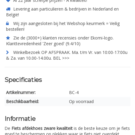
Al 22 jaar scherpe prijzen - A kwaliteit!
Levering aan particulieren & bedrijven in Nederland en
België!
Wij zijn aangesloten bij het Webshop keurmerk = Veilig
bestellen!
Zie de (3000+) klanten recensies onder Ekomi-logo.
Klanttevredenheid 'Zeer goed' (9.4/10)
Winkelbezoek OP AFSPRAAK. Ma. t/m Vr. van 10:00-17:00u
& Za. van 10.00-14.00u. BEL >>>
Specificaties
Artikelnummer:
BC-4
Beschikbaarheid:
Op voorraad
Informatie
De
Fiets afdekhoes zware kwaliteit
is de beste keuze om je fiets
goed te beschermen op plekken waar je fiets niet overdekt