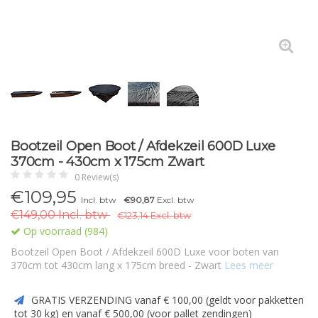
Bootzeil Open Boot / Afdekzeil 600D Luxe
370cm - 430cm x 175cm Zwart
0 Review(s)
€109,95
Incl. btw
€90,87
Excl. btw
€149,00 Incl. btw
€123,14 Excl. btw
Op voorraad (984)
Bootzeil Open Boot / Afdekzeil 600D Luxe voor boten van
370cm tot 430cm lang x 175cm breed - Zwart
Lees meer
GRATIS VERZENDING vanaf € 100,00 (geldt voor pakketten
tot 30 kg) en vanaf € 500,00 (voor pallet zendingen)