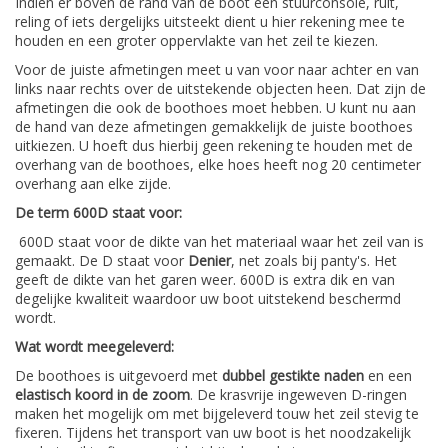
Indien er boven de rand van de boot een stuurconsole, ruit,
reling of iets dergelijks uitsteekt dient u hier rekening mee te
houden en een groter oppervlakte van het zeil te kiezen.
Voor de juiste afmetingen meet u van voor naar achter en van
links naar rechts over de uitstekende objecten heen. Dat zijn de
afmetingen die ook de boothoes moet hebben. U kunt nu aan
de hand van deze afmetingen gemakkelijk de juiste boothoes
uitkiezen. U hoeft dus hierbij geen rekening te houden met de
overhang van de boothoes, elke hoes heeft nog 20 centimeter
overhang aan elke zijde.
De term 600D staat voor:
600D staat voor de dikte van het materiaal waar het zeil van is
gemaakt. De D staat voor
Denier
, net zoals bij panty's. Het
geeft de dikte van het garen weer. 600D is extra dik en van
degelijke kwaliteit waardoor uw boot uitstekend beschermd
wordt.
Wat wordt meegeleverd:
De boothoes is uitgevoerd met
dubbel gestikte naden
en een
elastisch koord in de zoom
. De krasvrije ingeweven D-ringen
maken het mogelijk om met bijgeleverd touw het zeil stevig te
fixeren. Tijdens het transport van uw boot is het noodzakelijk