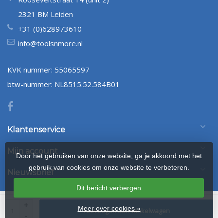
2321 BM Leiden
+31 (0)628973610
info@toolsnmore.nl
KVK nummer: 55065597
btw-nummer: NL8515.52.584B01
Klantenservice
Mijn account
Door het gebruiken van onze website, ga je akkoord met het
gebruik van cookies om onze website te verbeteren.
Nieuwsbrief
Dit bericht verbergen
© Copyright 2026 Tools-n-More Dekzeilen
- Powered by
webshop-
+
Meer over cookies »
Toevoegen aan winkelwagen
service.nl
- Design by Frontlabel
-