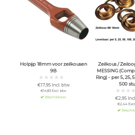
Holpijp 18mm voor zeilkousen
Zeilkous / Zeilo
9B
MESSING (Compl
Ring) - per 5, 25, 
500 stu
€17,95 Incl. btw
€14,83 Excl. btw
Beschikbaar
€2,95 Inc
€2,44 Excl
Beschi