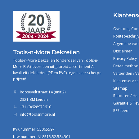
Klantens
Over ons, Con
Routebeschrijv
Algemene voo
Disclaimer
Tools-n-More Dekzeilen
Privacy Policy
Tools-n-More Dekzeilen (onderdeel van Tools-n-
Betaalmethod
More B.V.) levert een uitgebreid assortiment A-
kwaliteit dekkleden (PE en PVC) tegen zeer scherpe
Verzenden / V
prijzen!
Klantenservice
Sitemap
Rooseveltstraat 14 (unit 2)
Retouren / He
2321 BM Leiden
Garantie & Te
+31 (0)628973610
RSS-feed
info@toolsnmore.nl
KVK nummer: 55065597
btw-nummer: NL8515.52.584B01