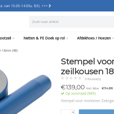
a. van 10.00-14.00u. BEL >>>
ootzeil
Netten & PE Doek op rol
Afdekhoes / Hoezen
en 18mm (9B)
Stempel voor
zeilkousen 1
0 Review(s)
€139,00
Incl. btw
€114,88
Op voorraad (989)
Stempel voor monteren Zeiloge
+