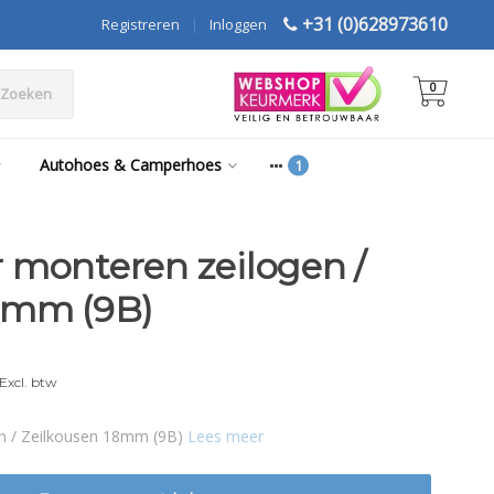
+31 (0)628973610
Registreren
|
Inloggen
0
Zoeken
Autohoes & Camperhoes
 monteren zeilogen /
8mm (9B)
Excl. btw
n / Zeilkousen 18mm (9B)
Lees meer