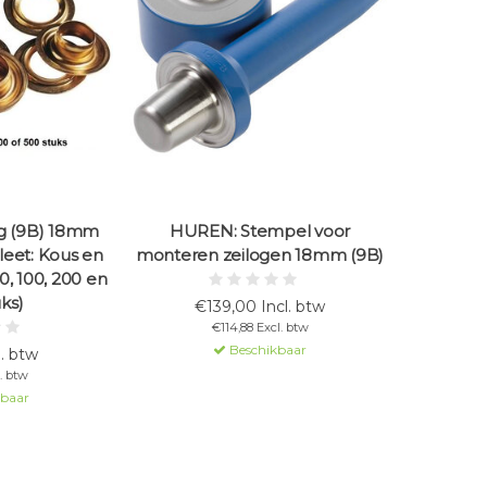
og (9B) 18mm
HUREN: Stempel voor
eet: Kous en
monteren zeilogen 18mm (9B)
50, 100, 200 en
ks)
€139,00 Incl. btw
€114,88 Excl. btw
Beschikbaar
l. btw
. btw
kbaar