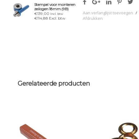
Stempel voor monteren
zeilogen 18mm (9B)
Aan verlanglijst toevoegen
/
€139,00
Incl. btw
Afdrukken
€114,88 Excl. btw
Gerelateerde producten