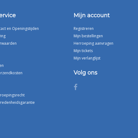
ervice
Mijn account
tact en Openingstijden
Registreren
ing
Mijn bestellingen
rwaarden
Herroeping aanvragen
Mijn tickets
Mijn verlanglijst
en
Volg ons
erzendkosten
rroepingsrecht
vredenheidsgarantie