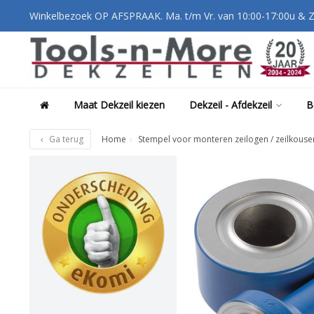
Winkelbezoek OP AFSPRAAK. Ma. t/m Vr. van 10:00-17:00u & Z
Maat Dekzeil kiezen
Dekzeil - Afdekzeil
B
Ga terug
Home
Stempel voor monteren zeilogen / zeilkous