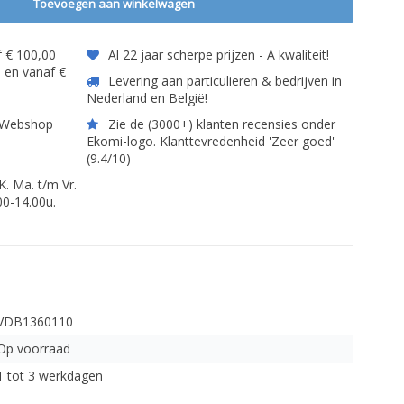
Toevoegen aan winkelwagen
 € 100,00
Al 22 jaar scherpe prijzen - A kwaliteit!
) en vanaf €
Levering aan particulieren & bedrijven in
Nederland en België!
t Webshop
Zie de (3000+) klanten recensies onder
Ekomi-logo. Klanttevredenheid 'Zeer goed'
(9.4/10)
 Ma. t/m Vr.
00-14.00u.
VDB1360110
Op voorraad
1 tot 3 werkdagen