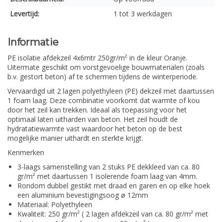
Levertijd:
1 tot 3 werkdagen
Informatie
PE isolatie afdekzeil 4x6mtr 250gr/m² in de kleur Oranje.
Uitermate geschikt om vorstgevoelige bouwmaterialen (zoals
b.v. gestort beton) af te schermen tijdens de winterperiode.
Vervaardigd uit 2 lagen polyethyleen (PE) dekzeil met daartussen
1 foam laag. Deze combinatie voorkomt dat warmte of kou
door het zeil kan trekken. Ideaal als toepassing voor het
optimaal laten uitharden van beton. Het zeil houdt de
hydratatiewarmte vast waardoor het beton op de best
mogelijke manier uithardt en sterkte krijgt.
Kenmerken
3-laags samenstelling van 2 stuks PE dekkleed van ca. 80
gr/m² met daartussen 1 isolerende foam laag van 4mm.
Rondom dubbel gestikt met draad en garen en op elke hoek
een aluminium bevestigingsoog ø 12mm
Materiaal: Polyethyleen
Kwaliteit: 250 gr/m² ( 2 lagen afdekzeil van ca. 80 gr/m² met