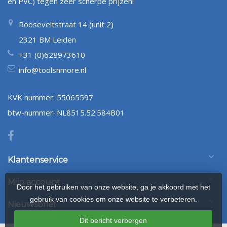
en PVC) tegen zeer scherpe prijzen!
Rooseveltstraat 14 (unit 2)
2321 BM Leiden
+31 (0)628973610
info@toolsnmore.nl
KVK nummer: 55065597
btw-nummer: NL8515.52.584B01
Klantenservice
Mijn account
Door het gebruiken van onze website, ga je akkoord met het
gebruik van cookies om onze website te verbeteren.
Nieuwsbrief
Dit bericht verbergen