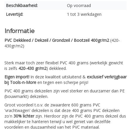
Beschikbaarheid:
Op voorraad
Levertijd:
1 tot 3 werkdagen
Informatie
PVC Dekkleed / Dekzeil / Grondzeil / Bootzeil 400gr/m2
(420-
430gr/m2)
Sterk maar toch zeer flexibel PVC 400 grams (werkelijk gewicht
is zelfs
420-430 gr/m2
) dekkleed.
Eigen import!
In deze kwaliteit uitsluitend &
exclusief verkrijgbaar
bij Tools-n-More
en tegen een scherpe prijs!
PVC 400 grams dekzeilen zijn veel sterker en duurzamer dan PE
(bouwmarkt) dekzeilen.
Groot voordeel t.o.v. de zwaardere 600 grams PVC
'vrachtwagen' dekzeilen is dat deze 400 grams PVC dekzeilen
zo'n
30% lichter
zijn. Hierdoor zijn de PVC 400 grams dekzeil dus
makkelijker te hanteren terwijl u wel geniet van dezelfde
voordelen en duuzaamheid van het PVC materiaal.