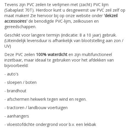
Tevens zijn PVC zeilen te verlijmen met (zacht) PVC lijm
(Sabaplast 70T). Hierdoor kunt u desgewenst uw PVC zeil zelf op
maat maken! Zie hiervoor bij op onze website onder
'dekzeil
accessoires'
de benodigde PVC-lijm, zeilkousen en
gereedschappen.
Geschikt voor langere termijn (indicatie: 8 a 10 jaar) gebruik.
(Uiteindelijk levensduur is afhankelijk van blootstelling aan zon /
UV)
Deze PVC zeilen
100% waterdicht
en zijn multifunctioneel
inzetbaar, maar ideaal te gebruiken voor het afdekken van
bijvoorbeeld:
- auto's
- sloepen / boten
- brandhout
- afschermen hekwerk tegen wind en regen.
- tractoren / landbouw voertuigen
- aanhangers
- vloeistofdichte ondergrond voor b.v. een lekbak