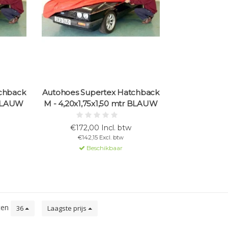
chback
Autohoes Supertex Hatchback
. BLAUW
M - 4,20x1,75x1,50 mtr BLAUW
€172,00 Incl. btw
€142,15 Excl. btw
Beschikbaar
ten
36
Laagste prijs