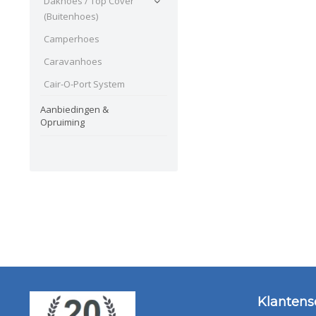
Dakhoes / Top Cover
(Buitenhoes)
Camperhoes
Caravanhoes
Cair-O-Port System
Aanbiedingen &
Opruiming
Klantens