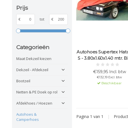
Prijs
€
tot
€
Categorieën
Autohoes Supertex Hat
S - 3.80x1.60x1.40 mtr
Maat Dekzeil kiezen
Dekzeil - Afdekzeil
€159,95 Incl. btw
€132,19 Excl. btw
Bootzeil
Beschikbaar
Netten & PE Doek op rol
Afdekhoes / Hoezen
Autohoes &
Pagina 1 van 1
|
Produc
Camperhoes