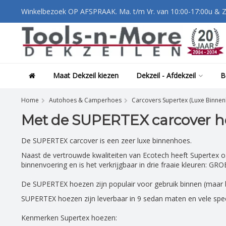
Winkelbezoek OP AFSPRAAK. Ma. t/m Vr. van 10:00-17:00u & Z
Maat Dekzeil kiezen
Dekzeil - Afdekzeil
B
Home
Autohoes & Camperhoes
Carcovers Supertex (Luxe Binnen
Met de SUPERTEX carcover he
De SUPERTEX carcover is een zeer luxe binnenhoes.
Naast de vertrouwde kwaliteiten van Ecotech heeft Supertex o.
binnenvoering en is het verkrijgbaar in drie fraaie kleuren:
De SUPERTEX hoezen zijn populair voor gebruik binnen (maar b
SUPERTEX hoezen zijn leverbaar in 9 sedan maten en vele spec
Kenmerken Supertex hoezen: