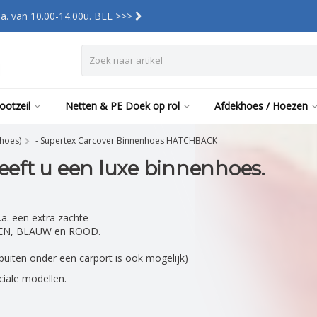
a. van 10.00-14.00u. BEL >>>
ootzeil
Netten & PE Doek op rol
Afdekhoes / Hoezen
hoes)
- Supertex Carcover Binnenhoes HATCHBACK
eft u een luxe binnenhoes.
a. een extra zachte
 GROEN, BLAUW en ROOD.
uiten onder een carport is ook mogelijk)
iale modellen.