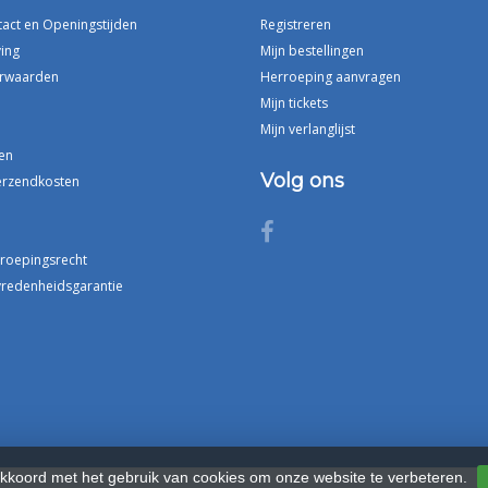
tact en Openingstijden
Registreren
ing
Mijn bestellingen
rwaarden
Herroeping aanvragen
Mijn tickets
Mijn verlanglijst
en
Volg ons
erzendkosten
rroepingsrecht
vredenheidsgarantie
akkoord met het gebruik van cookies om onze website te verbeteren.