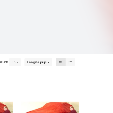
ucten
36
Laagste prijs