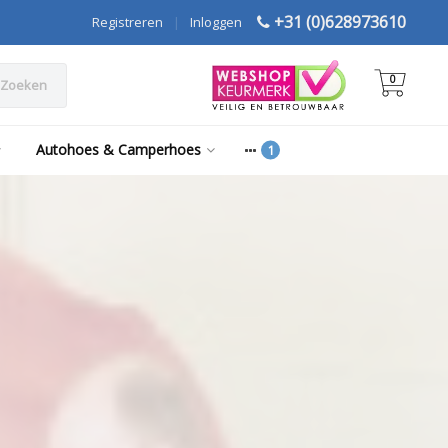
+31 (0)628973610
Registreren
|
Inloggen
0
Zoeken
Autohoes & Camperhoes