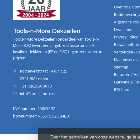
Over ons, Con
Routebeschrijv
Algemene voo
Disclaimer
Tools-n-More Dekzeilen
Privacy Policy
Tools-n-More Dekzeilen (onderdeel van Tools-n-
Betaalmethod
More B.V.) levert een uitgebreid assortiment A-
kwaliteit dekkleden (PE en PVC) tegen zeer scherpe
Verzenden / V
prijzen!
Klantenservice
Sitemap
Rooseveltstraat 14 (unit 2)
Retouren / He
2321 BM Leiden
Garantie & Te
+31 (0)628973610
RSS-feed
info@toolsnmore.nl
KVK nummer: 55065597
btw-nummer: NL8515.52.584B01
Door het gebruiken van onze website, ga je 