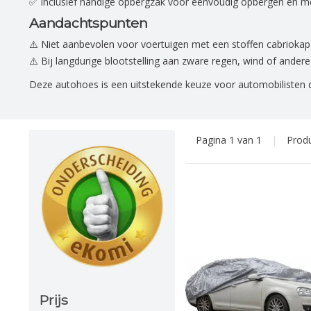
✅ Inclusief handige opbergzak voor eenvoudig opbergen en
Aandachtspunten
⚠️ Niet aanbevolen voor voertuigen met een stoffen cabriokap
⚠️ Bij langdurige blootstelling aan zware regen, wind of an
Deze autohoes is een uitstekende keuze voor automobilisten die 
Pagina 1 van 1
|
Prod
Prijs