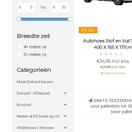
€
tot
€
5% Sale
Breedte zeil
Autohoes Stof en Vuil 
4> meter
(4)
400 X 165 X 117c
5> meter
(3)
€34,95 Incl. btw
€28,88 Excl. btw
Categorieën
Beschikbaar
Maat Dekzeil kiezen
Dekzeil - Afdekzeil
GRATIS VERZENDING 
Bootzeil
voor pakketten tot 30
(voor palle
Netten & PE Doek op rol
Afdekhoes / Hoezen