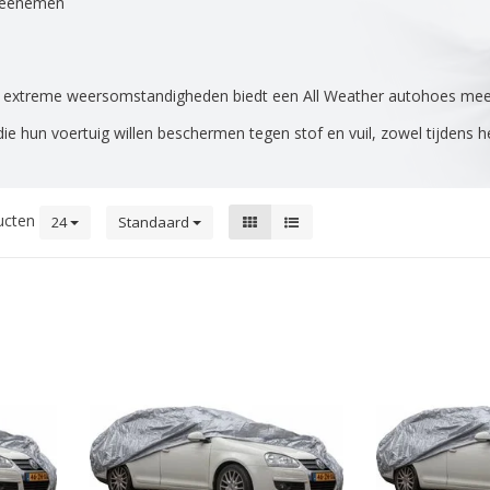
 meenemen
dere extreme weersomstandigheden biedt een All Weather autohoes me
hun voertuig willen beschermen tegen stof en vuil, zowel tijdens het 
ucten
24
Standaard