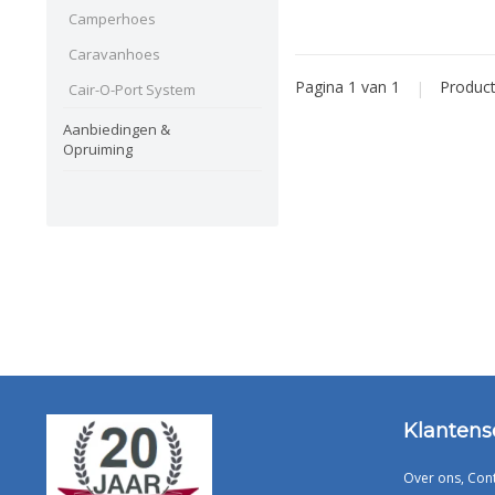
Camperhoes
Caravanhoes
Pagina 1 van 1
|
Produc
Cair-O-Port System
Aanbiedingen &
Opruiming
Klantens
Over ons, Con