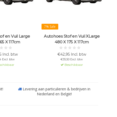
7% Sale
of en Vuil Large
Autohoes Stof en Vuil XLarge
165 X 117cm
480 X 175 X 117cm
 Incl. btw
€42,95 Incl. btw
4 Excl. btw
€35,50 Excl. btw
schikbaar
Beschikbaar
it!
Levering aan particulieren & bedrijven in
Nederland en België!