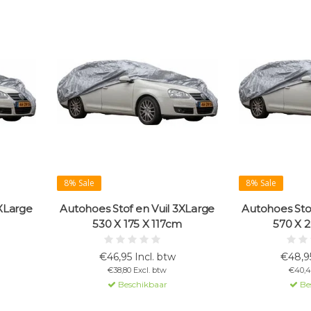
8% Sale
8% Sale
2XLarge
Autohoes Stof en Vuil 3XLarge
Autohoes Sto
m
530 X 175 X 117cm
570 X 
€46,95 Incl. btw
€48,95
€38,80 Excl. btw
€40,4
Beschikbaar
Be