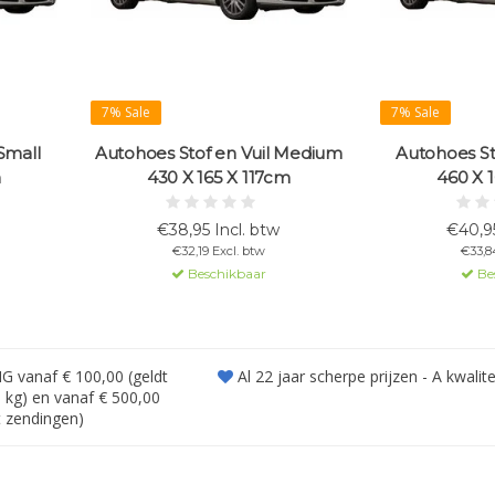
7% Sale
7% Sale
Small
Autohoes Stof en Vuil Medium
Autohoes St
m
430 X 165 X 117cm
460 X 
€38,95 Incl. btw
€40,95
€32,19 Excl. btw
€33,8
Beschikbaar
Be
vanaf € 100,00 (geldt
Al 22 jaar scherpe prijzen - A kwalite
 kg) en vanaf € 500,00
t zendingen)