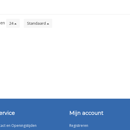
ten
24
Standaard
ervice
Mijn account
tact en Openingstijden
Registreren