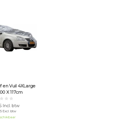
f en Vuil 4XLarge
200 X 117cm
 Incl. btw
5 Excl. btw
schikbaar