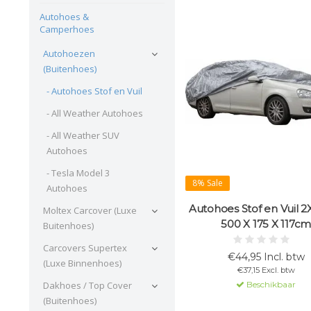
Autohoes &
Camperhoes
Autohoezen
(Buitenhoes)
- Autohoes Stof en Vuil
- All Weather Autohoes
- All Weather SUV
Autohoes
- Tesla Model 3
8% Sale
Autohoes
Autohoes Stof en Vuil 
Moltex Carcover (Luxe
500 X 175 X 117c
Buitenhoes)
Carcovers Supertex
€44,95 Incl. btw
(Luxe Binnenhoes)
€37,15 Excl. btw
Dakhoes / Top Cover
Beschikbaar
(Buitenhoes)