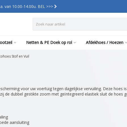
a. van 10.00-14.00u. BEL >>>
ootzeil
Netten & PE Doek op rol
Afdekhoes / Hoezen
tohoes Stof en Vuil
scherming voor uw voertuig tegen dagelijkse vervuiling. Deze hoes is
ij de dubbel gestikte zoom met geïntegreerd elastiek sluit de hoes go
iling
oede aansluiting