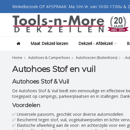
Winkelbezoek OP AFSPRAAK. Ma. t/m Vr. van 10:00-17:00u & Z
Maat Dekzeil kiezen
Dekzeil - Afdekzeil
B
Home
Autohoes & Camperhoes
Autohoezen (Buitenhoes)
- Au
Autohoes Stof en vuil
Autohoes Stof & Vuil
De Autohoes Stof & Vuil biedt een eenvoudige en effectieve be
toegepast op campings, parkeerplaatsen en in stallingen. Dankz
Voordelen
✅ Universele pasvorm, geschikt voor diverse automodellen
✅ Beschermt tegen stof, vuil, vogeluitwerpselen en lichte vervu
✅ Elastische afwerking aan de voor- en achterzijde voor een g