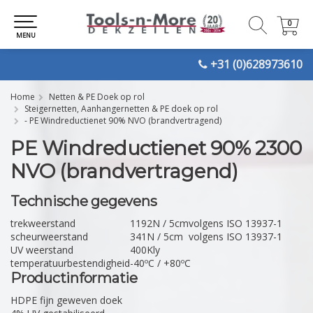
0
0
MENU
+31 (0)628973610
Home
Netten & PE Doek op rol
Steigernetten, Aanhangernetten & PE doek op rol
- PE Windreductienet 90% NVO (brandvertragend)
PE Windreductienet 90% 2300
NVO (brandvertragend)
Technische gegevens
trekweerstand
1192N / 5cm
volgens ISO 13937-1
scheurweerstand
341N / 5cm
volgens ISO 13937-1
UV weerstand
400Kly
temperatuurbestendigheid
-40ºC / +80ºC
Productinformatie
HDPE fijn geweven doek