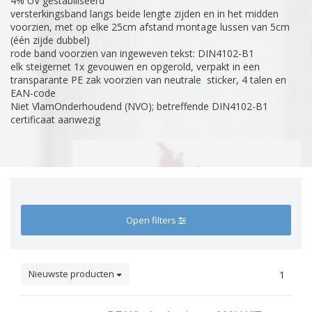
4% UV gestabiliseerd
versterkingsband langs beide lengte zijden en in het midden
voorzien, met op elke 25cm afstand montage lussen van 5cm
(één zijde dubbel)
rode band voorzien van ingeweven tekst: DIN4102-B1
elk steigernet 1x gevouwen en opgerold, verpakt in een
transparante PE zak voorzien van neutrale sticker, 4 talen en
EAN-code
Niet VlamOnderhoudend (NVO); betreffende DIN4102-B1
certificaat aanwezig
Open filters
Nieuwste producten
1