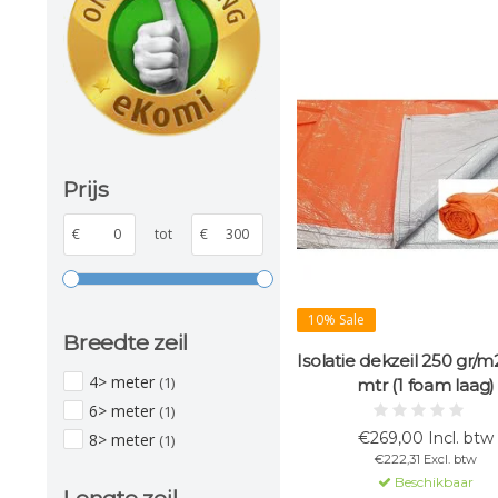
Prijs
€
tot
€
10% Sale
Breedte zeil
Isolatie dekzeil 250 gr/m
4> meter
(1)
mtr (1 foam laag)
6> meter
(1)
€269,00 Incl. btw
8> meter
(1)
€222,31 Excl. btw
Beschikbaar