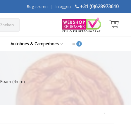
+31 (0)628973610
Registreren
|
Inloggen
0
Zoeken
Autohoes & Camperhoes
of Foam (4mm)
1