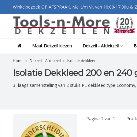
Winkelbezoek OP AFSPRAAK. Ma. t/m Vr. van 10:00-17:00u & Z
Maat Dekzeil kiezen
Dekzeil - Afdekzeil
B
Home
Dekzeil - Afdekzeil
Isolatie dekkleed
Isolatie Dekkleed 200 en 240
3- laags samenstelling van 2 stuks PE dekkleed type Econom
Pagina 1 van 1
|
Prod