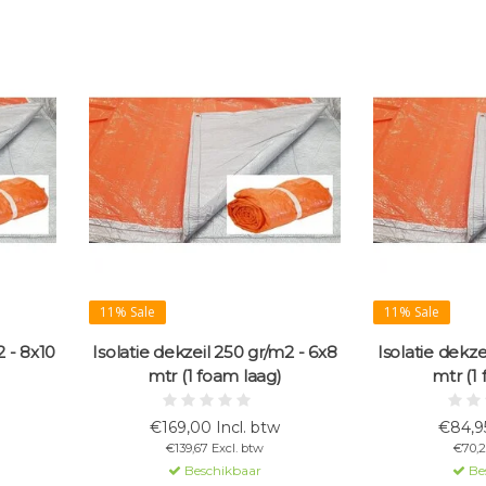
11% Sale
11% Sale
2 - 8x10
Isolatie dekzeil 250 gr/m2 - 6x8
Isolatie dekze
mtr (1 foam laag)
mtr (1
€169,00 Incl. btw
€84,95
€139,67 Excl. btw
€70,2
Beschikbaar
Be