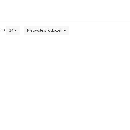
ten
24
Nieuwste producten