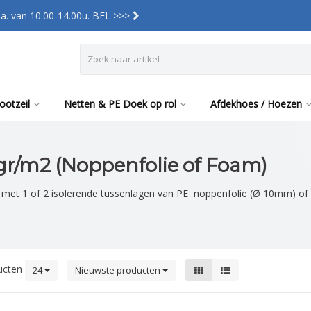
a. van 10.00-14.00u. BEL >>>
ootzeil
Netten & PE Doek op rol
Afdekhoes / Hoezen
 gr/m2 (Noppenfolie of Foam)
y, met 1 of 2 isolerende tussenlagen van PE noppenfolie (Ø 10mm) 
ucten
24
Nieuwste producten