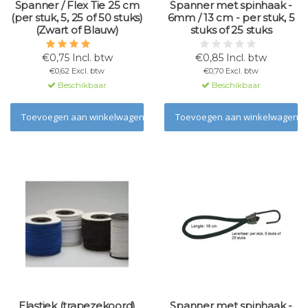
Spanner / Flex Tie 25 cm
Spanner met spinhaak -
(per stuk, 5, 25 of 50 stuks)
6mm / 13 cm - per stuk, 5
(Zwart of Blauw)
stuks of 25 stuks
€0,75 Incl. btw
€0,85 Incl. btw
€0,62 Excl. btw
€0,70 Excl. btw
Beschikbaar
Beschikbaar
Toevoegen aan winkelwagen
Toevoegen aan winkelwagen
Elastiek (trapezekoord)
Spanner met spinhaak -