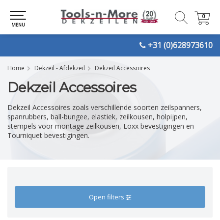
0
0
MENU
+31 (0)628973610
Home
Dekzeil - Afdekzeil
Dekzeil Accessoires
Dekzeil Accessoires
Dekzeil Accessoires zoals verschillende soorten zeilspanners,
spanrubbers, ball-bungee, elastiek, zeilkousen, holpijpen,
stempels voor montage zeilkousen, Loxx bevestigingen en
Tourniquet bevestigingen.
Open filters