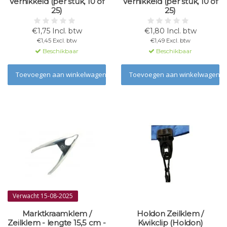
Vernikkeld (per stuk, 10 of
Vernikkeld (per stuk, 10 of
25)
25)
€1,75 Incl. btw
€1,80 Incl. btw
€1,45 Excl. btw
€1,49 Excl. btw
Beschikbaar
Beschikbaar
Toevoegen aan winkelwagen
Toevoegen aan winkelwagen
Verwacht 15-08-2025
Marktkraamklem /
Holdon Zeilklem /
Zeilklem - lengte 15,5 cm -
Kwikclip (Holdon)