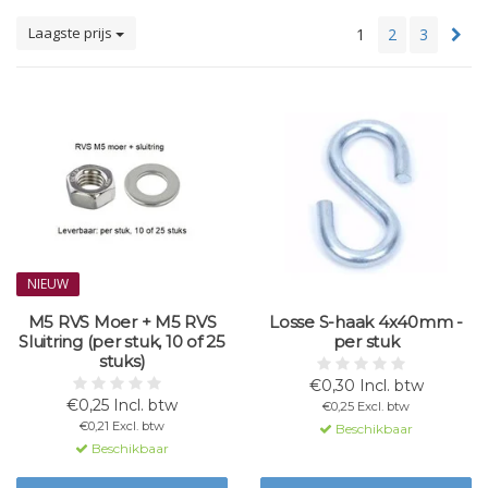
Laagste prijs
1
2
3
NIEUW
M5 RVS Moer + M5 RVS
Losse S-haak 4x40mm -
Sluitring (per stuk, 10 of 25
per stuk
stuks)
€0,30 Incl. btw
€0,25 Incl. btw
€0,25 Excl. btw
€0,21 Excl. btw
Beschikbaar
Beschikbaar